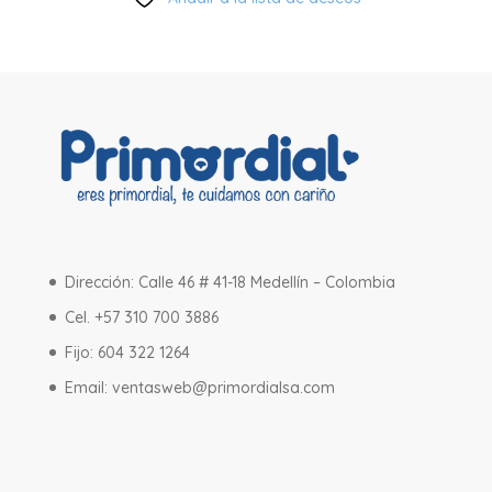
era:
es:
$87,000.
$43,500.
Dirección: Calle 46 # 41-18 Medellín – Colombia
Cel. +57 310 700 3886
Fijo: 604 322 1264
Email:
ventasweb@primordialsa.com