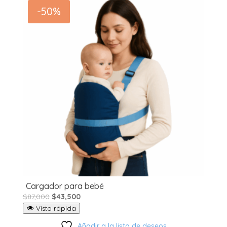
-50%
Cargador para bebé
El
El
$
87,000
$
43,500
precio
precio
Vista rápida
original
actual
Añadir a la lista de deseos