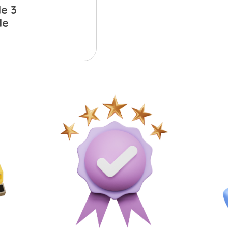
e 3
de