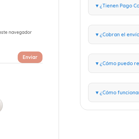
▼¿Tienen Pago Co
 este navegador
▼¿Cobran el enví
Enviar
▼¿Cómo puedo rea
▼¿Cómo funcionan