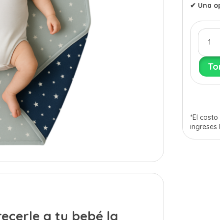
✔
Una op
Cobija
doble
faz
To
para
bebé
cantid
*El cost
ingreses
ecerle a tu bebé la