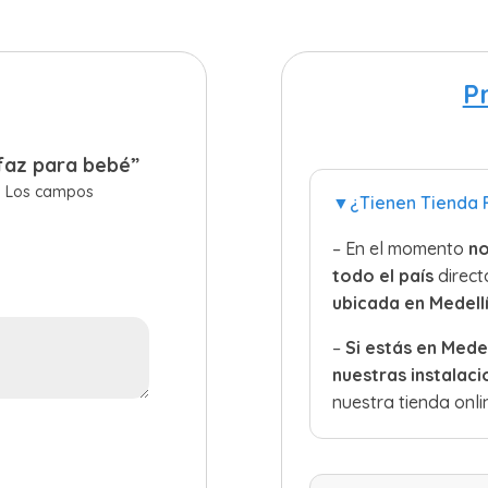
P
 faz para bebé”
.
Los campos
▼¿Tienen Tienda F
– En el momento
no
todo el país
direc
ubicada en
Medell
–
Si estás en Mede
nuestras instalac
nuestra tienda onl