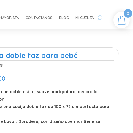
0
 MAYORISTA
CONTÁCTANOS
BLOG
MI CUENTA
ja doble faz para bebé
18
00
 con doble estilo, suave, abrigadora, decora la
ión
e una cobija doble faz de 100 x 72 cm perfecta para
de Lavar: Duradera, con diseño que mantiene su