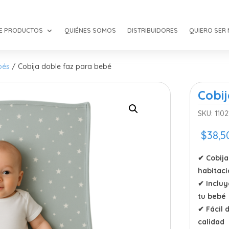
DE PRODUCTOS
QUIÉNES SOMOS
DISTRIBUIDORES
QUIERO SER
bés
/ Cobija doble faz para bebé
Cobi
SKU:
1102
$
38,5
✔
Cobija
habitac
✔
Incluy
tu bebé
✔
Fácil 
calidad