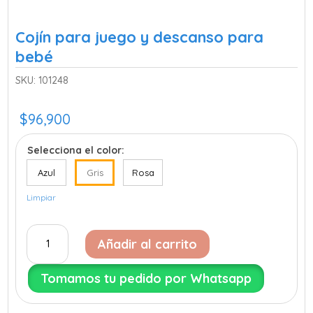
Cojín para juego y descanso para
bebé
SKU:
101248
$
96,900
Selecciona el color:
Azul
Gris
Rosa
Limpiar
Cojín
Añadir al carrito
para
juego
Tomamos tu pedido por Whatsapp
y
descanso