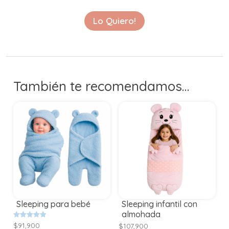
Lo Quiero!
También te recomendamos…
Sleeping para bebé
Sleeping infantil con
almohada
Valorado
$
91,900
$
107,900